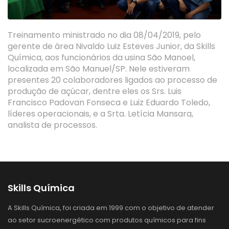
Treinamento ministrado no dia 08/04/2019, pelo
gerente de área Nivaldo Luiz Esteves Junior, da Skills
Química, aos funcionários da usina São Manoel,
localizada em São Manuel/SP. Nele estiveram
presentes 20 colaboradores ligados ao processo de
produção de açúcar, dentre eles os Srs. Luis
Francisco Padovan Fonseca e Luiz Eduardo Toledo,
líderes operacionais, e a Srta. Letícia Mansara,
analista de processos.
Skills Química
A Skills Química, foi criada em 1999 com o objetivo de atender
ao setor sucroenergético com produtos químicos para fins