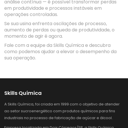
análise contínua — é possível transformar perdas
em produtividade e processos instáveis em
operações controladas.
Se sua usina enfrenta oscilações de processo,
aumento de perdas ou queda de produtividade, o
momento de agir é agora.
Fale com a equipe da Skills Química e descubra
como podemos ajudar a elevar o desempenho da
sua operação.
Skills Química
A Skills Química, foi criada em 1999 com o objetivo de atender
ao setor sucroenergético com produtos químicos para fins
industriais no processo de fabricação de açúcar e álcool.
Empresa localizada em Dois Córregos/SP, a Skills Química,