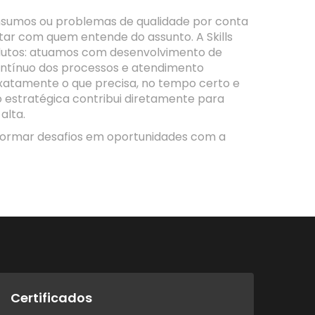
insumos ou problemas de qualidade por conta
tar com quem entende do assunto. A Skills
dutos: atuamos com desenvolvimento de
ntínuo dos processos e atendimento
exatamente o que precisa, no tempo certo e
estratégica contribui diretamente para
alta.
ormar desafios em oportunidades com a
Certificados