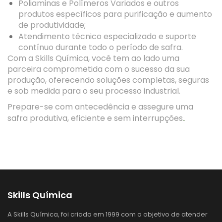
Poliaminas e Polímeros Variados
e outros
produtos específicos para purificação e aumento
de produtividade;
Atendimento técnico especializado
e suporte
contínuo durante todo o período de safra.
Com a
Skills Química
, você tem ao lado uma
parceira comprometida com o sucesso da sua
produção, oferecendo
soluções completas, seguras
e sob medida
para o seu processo industrial.
Prepare-se com antecedência e
assegure uma
safra produtiva, eficiente e sem interrupções
.
Skills Química
A Skills Química, foi criada em 1999 com o objetivo de atender